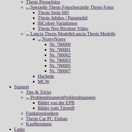
Thesis Pressefotos
Spezielle Thesis Fotos
Thesis Stola S85
Thesis Jubileo / Papamobil
BiColore Variationen
Thesis Neo Bicolore Video
Lancia Thesis Modelle
Norev
Nr. 780000
Nr. 780001
Nr. 780002
Nr. 780003
Nr. 780005
Nr. 780007
Hachette
MCW
Support
Tips & Tricks
Problemlösungen
Bilder von der EPB
Bilder vom Türgriff
Funktionslogiken
Thesis Car PC Einbau
Kaufberatung
Links