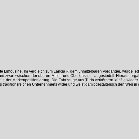
ante Limousine. Im Vergleich zum Lancia k, dem unmittelbaren Vorgänger, wurde jed
d zwar zwischen der oberen Mittel- und Oberklasse – angesiedelt. Hieraus ergab 
itt in der Markenpositionierung: Die Fahrzeuge aus Turin verkörpern künftig wiede
s traditionsreichen Unternehmens wider und weist damit gestalterisch den Weg in d