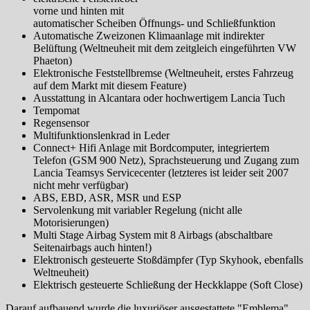
vorne und hinten mit
automatischer Scheiben Öffnungs- und Schließfunktion
Automatische Zweizonen Klimaanlage mit indirekter
Belüftung (Weltneuheit mit dem zeitgleich eingeführten VW
Phaeton)
Elektronische Feststellbremse (Weltneuheit, erstes Fahrzeug
auf dem Markt mit diesem Feature)
Ausstattung in Alcantara oder hochwertigem Lancia Tuch
Tempomat
Regensensor
Multifunktionslenkrad in Leder
Connect+ Hifi Anlage mit Bordcomputer, integriertem
Telefon (GSM 900 Netz), Sprachsteuerung und Zugang zum
Lancia Teamsys Servicecenter (letzteres ist leider seit 2007
nicht mehr verfügbar)
ABS, EBD, ASR, MSR und ESP
Servolenkung mit variabler Regelung (nicht alle
Motorisierungen)
Multi Stage Airbag System mit 8 Airbags (abschaltbare
Seitenairbags auch hinten!)
Elektronisch gesteuerte Stoßdämpfer (Typ Skyhook, ebenfalls
Weltneuheit)
Elektrisch gesteuerte Schließung der Heckklappe (Soft Close)
Darauf aufbauend wurde die luxuriöser ausgestattete "Emblema"