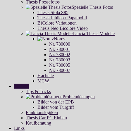
Thesis Pressefotos
Spezielle Thesis Fotos
Thesis Stola S85
Thesis Jubileo / Papamobil
BiColore Variationen
Thesis Neo Bicolore Video
Lancia Thesis Modelle
Norev
Nr. 780000
Nr. 780001
Nr. 780002
Nr. 780003
Nr. 780005
Nr. 780007
Hachette
MCW
Support
Tips & Tricks
Problemlösungen
Bilder von der EPB
Bilder vom Türgriff
Funktionslogiken
Thesis Car PC Einbau
Kaufberatung
Links