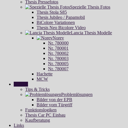
Thesis Pressefotos
Spezielle Thesis Fotos
Thesis Stola S85
Thesis Jubileo / Papamobil
BiColore Variationen
Thesis Neo Bicolore Video
Lancia Thesis Modelle
Norev
Nr. 780000
Nr. 780001
Nr. 780002
Nr. 780003
Nr. 780005
Nr. 780007
Hachette
MCW
Support
Tips & Tricks
Problemlösungen
Bilder von der EPB
Bilder vom Türgriff
Funktionslogiken
Thesis Car PC Einbau
Kaufberatung
Links