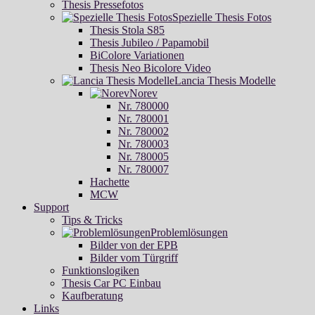
Thesis Pressefotos
Spezielle Thesis Fotos
Thesis Stola S85
Thesis Jubileo / Papamobil
BiColore Variationen
Thesis Neo Bicolore Video
Lancia Thesis Modelle
Norev
Nr. 780000
Nr. 780001
Nr. 780002
Nr. 780003
Nr. 780005
Nr. 780007
Hachette
MCW
Support
Tips & Tricks
Problemlösungen
Bilder von der EPB
Bilder vom Türgriff
Funktionslogiken
Thesis Car PC Einbau
Kaufberatung
Links