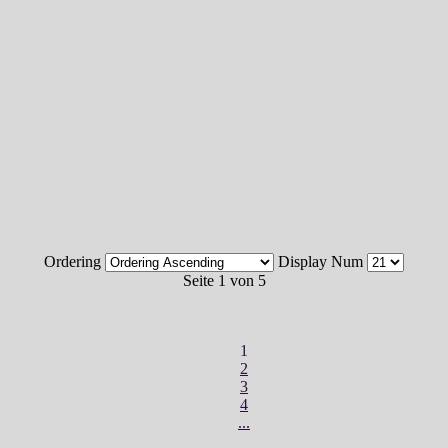
Ordering
Display Num
Seite 1 von 5
1
2
3
4
...