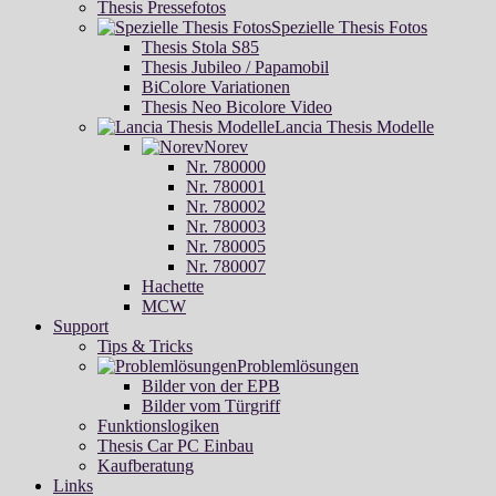
Thesis Pressefotos
Spezielle Thesis Fotos
Thesis Stola S85
Thesis Jubileo / Papamobil
BiColore Variationen
Thesis Neo Bicolore Video
Lancia Thesis Modelle
Norev
Nr. 780000
Nr. 780001
Nr. 780002
Nr. 780003
Nr. 780005
Nr. 780007
Hachette
MCW
Support
Tips & Tricks
Problemlösungen
Bilder von der EPB
Bilder vom Türgriff
Funktionslogiken
Thesis Car PC Einbau
Kaufberatung
Links