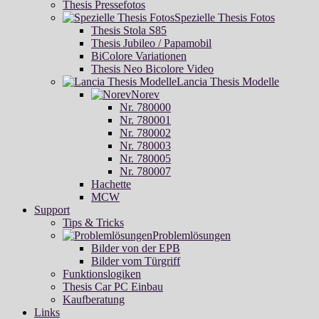
Thesis Pressefotos
Spezielle Thesis Fotos
Thesis Stola S85
Thesis Jubileo / Papamobil
BiColore Variationen
Thesis Neo Bicolore Video
Lancia Thesis Modelle
Norev
Nr. 780000
Nr. 780001
Nr. 780002
Nr. 780003
Nr. 780005
Nr. 780007
Hachette
MCW
Support
Tips & Tricks
Problemlösungen
Bilder von der EPB
Bilder vom Türgriff
Funktionslogiken
Thesis Car PC Einbau
Kaufberatung
Links