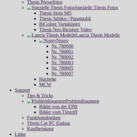
Thesis Pressefotos
Spezielle Thesis Fotos
Thesis Stola S85
Thesis Jubileo / Papamobil
BiColore Variationen
Thesis Neo Bicolore Video
Lancia Thesis Modelle
Norev
Nr. 780000
Nr. 780001
Nr. 780002
Nr. 780003
Nr. 780005
Nr. 780007
Hachette
MCW
Support
Tips & Tricks
Problemlösungen
Bilder von der EPB
Bilder vom Türgriff
Funktionslogiken
Thesis Car PC Einbau
Kaufberatung
Links