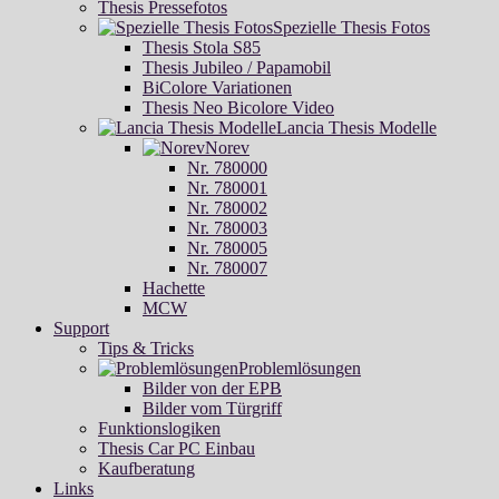
Thesis Pressefotos
Spezielle Thesis Fotos
Thesis Stola S85
Thesis Jubileo / Papamobil
BiColore Variationen
Thesis Neo Bicolore Video
Lancia Thesis Modelle
Norev
Nr. 780000
Nr. 780001
Nr. 780002
Nr. 780003
Nr. 780005
Nr. 780007
Hachette
MCW
Support
Tips & Tricks
Problemlösungen
Bilder von der EPB
Bilder vom Türgriff
Funktionslogiken
Thesis Car PC Einbau
Kaufberatung
Links