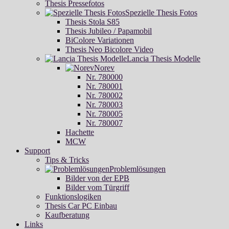
Thesis Pressefotos
Spezielle Thesis Fotos
Thesis Stola S85
Thesis Jubileo / Papamobil
BiColore Variationen
Thesis Neo Bicolore Video
Lancia Thesis Modelle
Norev
Nr. 780000
Nr. 780001
Nr. 780002
Nr. 780003
Nr. 780005
Nr. 780007
Hachette
MCW
Support
Tips & Tricks
Problemlösungen
Bilder von der EPB
Bilder vom Türgriff
Funktionslogiken
Thesis Car PC Einbau
Kaufberatung
Links